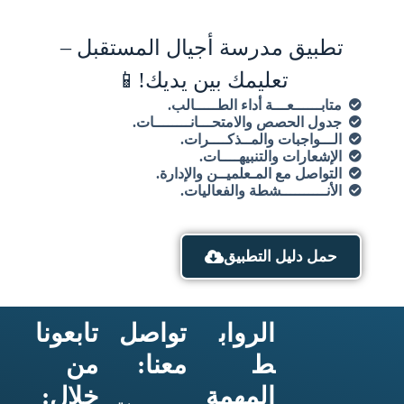
تطبيق مدرسة أجيال المستقبل –
تعليمك بين يديك!📱
متابــــــعـــة أداء الطـــــالب.
جدول الحصص والامتحـــانــــــــات.
الـــواجبات والمــذكــــرات.
الإشعارات والتنبيهــــات.
التواصل مع المـعلميــن والإدارة.
الأنــــــــــشطة والفعاليات.
حمل دليل التطبيق
الرواب
تواصل
تابعونا
ط
معنا:
من
المهمة
خلال: